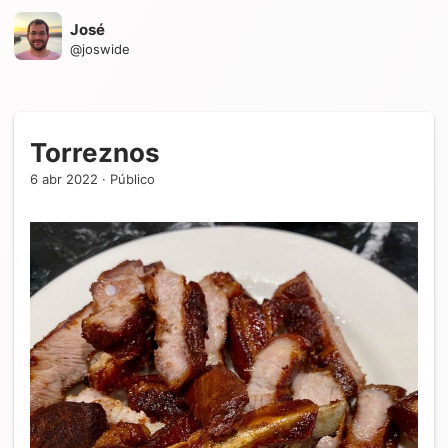
José
@
joswide
Torreznos
6 abr 2022
·
Público