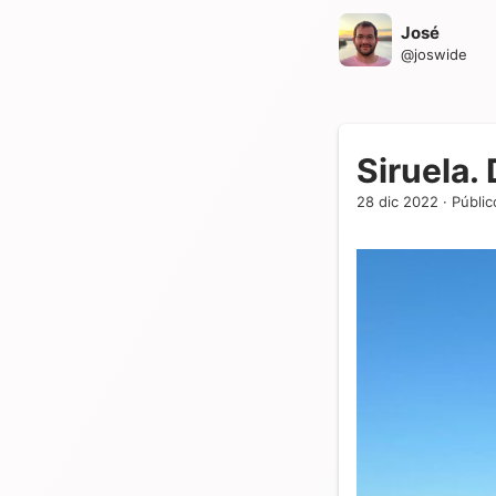
José
@
joswide
Siruela.
28 dic 2022
·
Públic