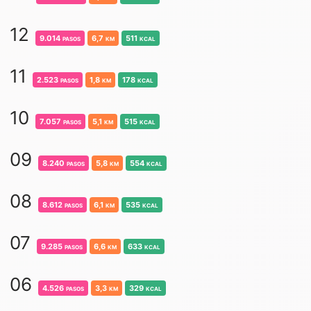
12
9.014
pasos
6,7
km
511
kcal
11
2.523
pasos
1,8
km
178
kcal
10
7.057
pasos
5,1
km
515
kcal
09
8.240
pasos
5,8
km
554
kcal
08
8.612
pasos
6,1
km
535
kcal
07
9.285
pasos
6,6
km
633
kcal
06
4.526
pasos
3,3
km
329
kcal