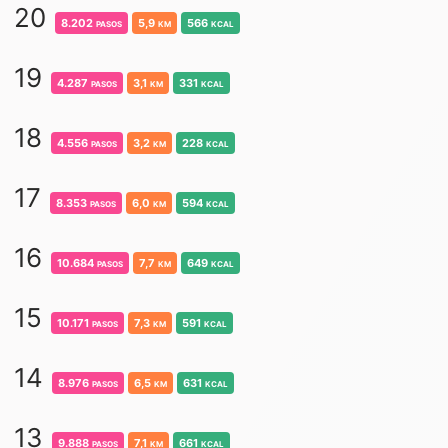
20
8.202
pasos
5,9
km
566
kcal
19
4.287
pasos
3,1
km
331
kcal
18
4.556
pasos
3,2
km
228
kcal
17
8.353
pasos
6,0
km
594
kcal
16
10.684
pasos
7,7
km
649
kcal
15
10.171
pasos
7,3
km
591
kcal
14
8.976
pasos
6,5
km
631
kcal
13
9.888
pasos
7,1
km
661
kcal