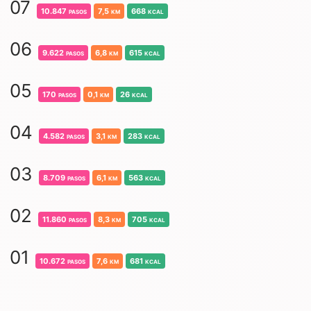
07
10.847
pasos
7,5
km
668
kcal
06
9.622
pasos
6,8
km
615
kcal
05
170
pasos
0,1
km
26
kcal
04
4.582
pasos
3,1
km
283
kcal
03
8.709
pasos
6,1
km
563
kcal
02
11.860
pasos
8,3
km
705
kcal
01
10.672
pasos
7,6
km
681
kcal