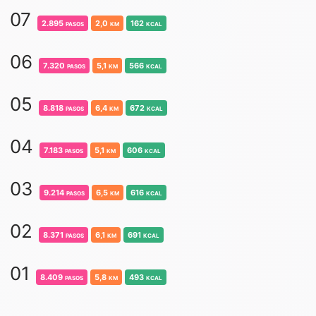
07
2.895
pasos
2,0
km
162
kcal
06
7.320
pasos
5,1
km
566
kcal
05
8.818
pasos
6,4
km
672
kcal
04
7.183
pasos
5,1
km
606
kcal
03
9.214
pasos
6,5
km
616
kcal
02
8.371
pasos
6,1
km
691
kcal
01
8.409
pasos
5,8
km
493
kcal