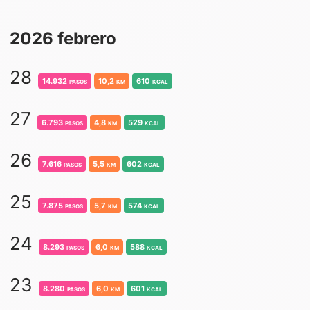
2026 febrero
28
14.932
pasos
10,2
km
610
kcal
27
6.793
pasos
4,8
km
529
kcal
26
7.616
pasos
5,5
km
602
kcal
25
7.875
pasos
5,7
km
574
kcal
24
8.293
pasos
6,0
km
588
kcal
23
8.280
pasos
6,0
km
601
kcal