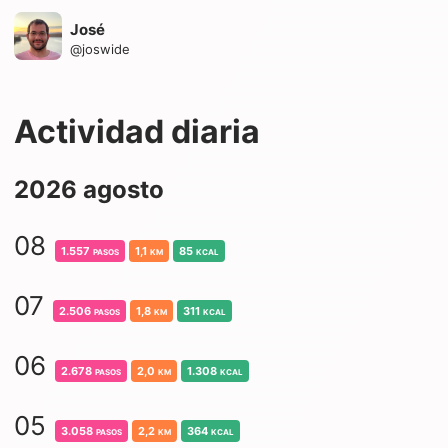
José
@
joswide
Actividad diaria
2026 agosto
08
1.557
pasos
1,1
km
85
kcal
07
2.506
pasos
1,8
km
311
kcal
06
2.678
pasos
2,0
km
1.308
kcal
05
3.058
pasos
2,2
km
364
kcal