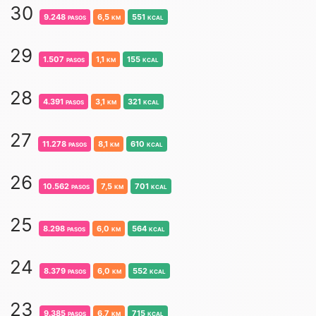
30
9.248
pasos
6,5
km
551
kcal
29
1.507
pasos
1,1
km
155
kcal
28
4.391
pasos
3,1
km
321
kcal
27
11.278
pasos
8,1
km
610
kcal
26
10.562
pasos
7,5
km
701
kcal
25
8.298
pasos
6,0
km
564
kcal
24
8.379
pasos
6,0
km
552
kcal
23
9.385
pasos
6,7
km
715
kcal