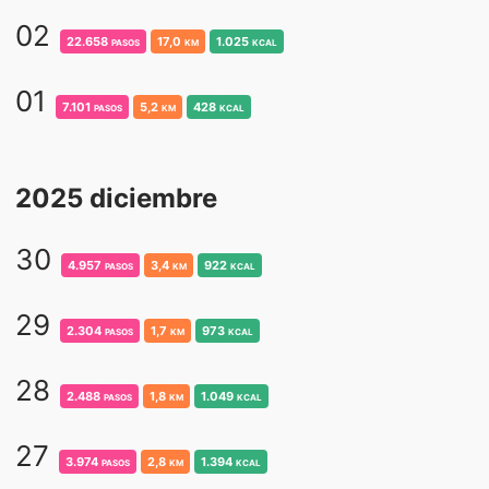
02
22.658
pasos
17,0
km
1.025
kcal
01
7.101
pasos
5,2
km
428
kcal
2025 diciembre
30
4.957
pasos
3,4
km
922
kcal
29
2.304
pasos
1,7
km
973
kcal
28
2.488
pasos
1,8
km
1.049
kcal
27
3.974
pasos
2,8
km
1.394
kcal