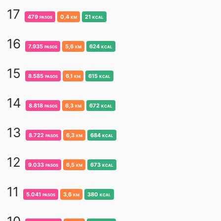
17
479
pasos
0,4
km
21
kcal
16
7.935
pasos
5,6
km
624
kcal
15
8.585
pasos
6,1
km
615
kcal
14
8.818
pasos
6,3
km
672
kcal
13
8.722
pasos
6,3
km
684
kcal
12
9.033
pasos
6,5
km
673
kcal
11
5.041
pasos
3,6
km
380
kcal