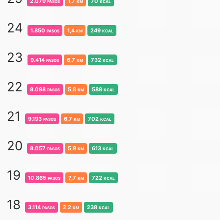
2.079
pasos
1,7
km
70
kcal
24
1.850
pasos
1,4
km
249
kcal
23
9.414
pasos
6,7
km
732
kcal
22
8.098
pasos
5,8
km
588
kcal
21
9.193
pasos
6,7
km
702
kcal
20
8.057
pasos
5,8
km
613
kcal
19
10.865
pasos
7,7
km
722
kcal
18
3.114
pasos
2,2
km
238
kcal