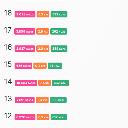
18
9.098
pasos
6,3
km
592
kcal
17
3.809
pasos
2,6
km
292
kcal
16
2.937
pasos
2,0
km
259
kcal
15
636
pasos
0,4
km
91
kcal
14
10.684
pasos
7,4
km
632
kcal
13
7.691
pasos
5,4
km
566
kcal
12
8.920
pasos
6,3
km
612
kcal