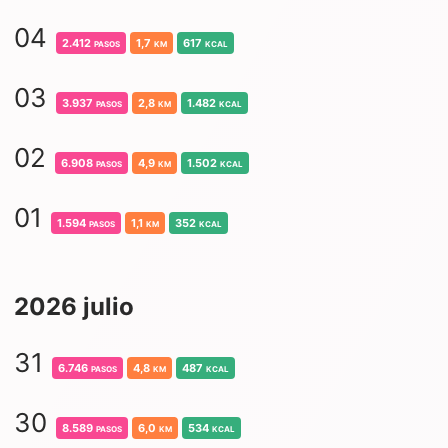
04
2.412
pasos
1,7
km
617
kcal
03
3.937
pasos
2,8
km
1.482
kcal
02
6.908
pasos
4,9
km
1.502
kcal
01
1.594
pasos
1,1
km
352
kcal
2026 julio
31
6.746
pasos
4,8
km
487
kcal
30
8.589
pasos
6,0
km
534
kcal