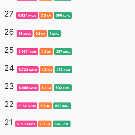
27
9.824
pasos
7,0
km
596
kcal
26
91
pasos
0,1
km
1
kcal
25
5.967
pasos
4,2
km
357
kcal
24
6.732
pasos
4,8
km
483
kcal
23
8.496
pasos
6,1
km
602
kcal
22
9.132
pasos
6,6
km
662
kcal
21
9.701
pasos
7,0
km
697
kcal