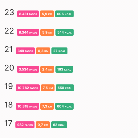
23
8.431
pasos
5,9
km
605
kcal
22
8.344
pasos
5,9
km
544
kcal
21
349
pasos
0,3
km
27
kcal
20
3.534
pasos
2,4
km
163
kcal
19
10.782
pasos
7,5
km
558
kcal
18
10.318
pasos
7,3
km
604
kcal
17
982
pasos
0,7
km
62
kcal