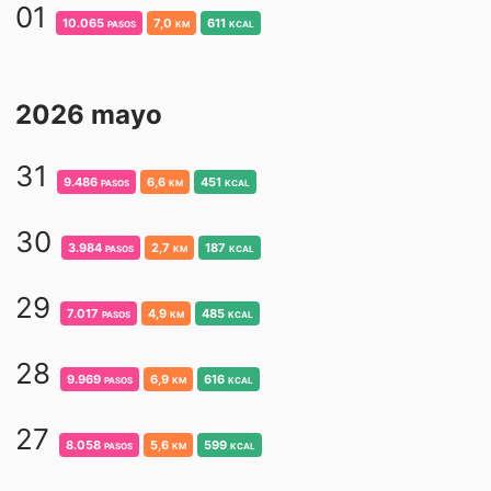
01
10.065
pasos
7,0
km
611
kcal
2026 mayo
31
9.486
pasos
6,6
km
451
kcal
30
3.984
pasos
2,7
km
187
kcal
29
7.017
pasos
4,9
km
485
kcal
28
9.969
pasos
6,9
km
616
kcal
27
8.058
pasos
5,6
km
599
kcal