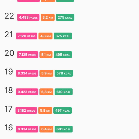
22
4.498
pasos
3,2
km
275
kcal
21
7.120
pasos
4,8
km
375
kcal
20
7.135
pasos
5,1
km
495
kcal
19
8.334
pasos
5,9
km
578
kcal
18
9.423
pasos
6,8
km
610
kcal
17
8.182
pasos
5,8
km
497
kcal
16
8.934
pasos
6,4
km
601
kcal