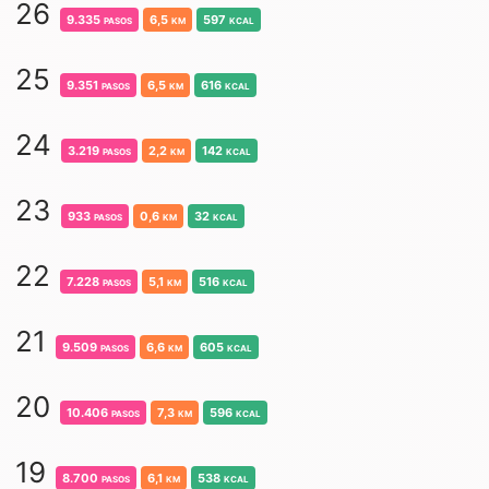
26
9.335
pasos
6,5
km
597
kcal
25
9.351
pasos
6,5
km
616
kcal
24
3.219
pasos
2,2
km
142
kcal
23
933
pasos
0,6
km
32
kcal
22
7.228
pasos
5,1
km
516
kcal
21
9.509
pasos
6,6
km
605
kcal
20
10.406
pasos
7,3
km
596
kcal
19
8.700
pasos
6,1
km
538
kcal