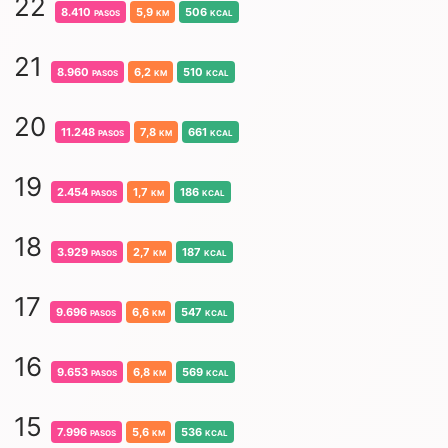
22
8.410
pasos
5,9
km
506
kcal
21
8.960
pasos
6,2
km
510
kcal
20
11.248
pasos
7,8
km
661
kcal
19
2.454
pasos
1,7
km
186
kcal
18
3.929
pasos
2,7
km
187
kcal
17
9.696
pasos
6,6
km
547
kcal
16
9.653
pasos
6,8
km
569
kcal
15
7.996
pasos
5,6
km
536
kcal