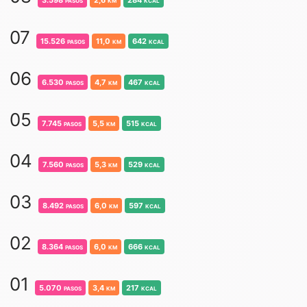
3.598
pasos
2,6
km
284
kcal
07
15.526
pasos
11,0
km
642
kcal
06
6.530
pasos
4,7
km
467
kcal
05
7.745
pasos
5,5
km
515
kcal
04
7.560
pasos
5,3
km
529
kcal
03
8.492
pasos
6,0
km
597
kcal
02
8.364
pasos
6,0
km
666
kcal
01
5.070
pasos
3,4
km
217
kcal