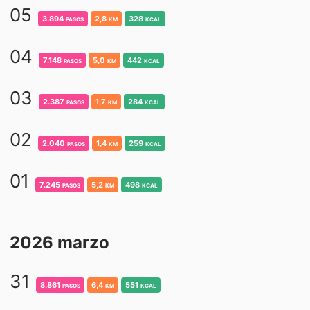
05
3.894
pasos
2,8
km
328
kcal
04
7.148
pasos
5,0
km
442
kcal
03
2.387
pasos
1,7
km
284
kcal
02
2.040
pasos
1,4
km
259
kcal
01
7.245
pasos
5,2
km
498
kcal
2026 marzo
31
8.861
pasos
6,4
km
551
kcal