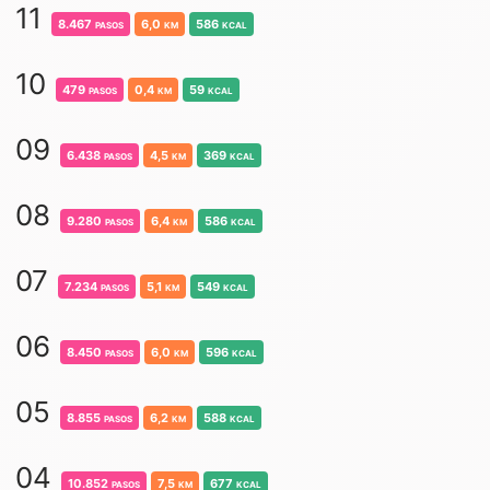
11
8.467
pasos
6,0
km
586
kcal
10
479
pasos
0,4
km
59
kcal
09
6.438
pasos
4,5
km
369
kcal
08
9.280
pasos
6,4
km
586
kcal
07
7.234
pasos
5,1
km
549
kcal
06
8.450
pasos
6,0
km
596
kcal
05
8.855
pasos
6,2
km
588
kcal
04
10.852
pasos
7,5
km
677
kcal