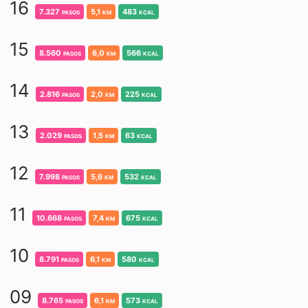
16
7.327
pasos
5,1
km
483
kcal
15
8.560
pasos
6,0
km
566
kcal
14
2.816
pasos
2,0
km
225
kcal
13
2.029
pasos
1,5
km
63
kcal
12
7.998
pasos
5,6
km
532
kcal
11
10.668
pasos
7,4
km
675
kcal
10
8.791
pasos
6,1
km
580
kcal
09
8.765
pasos
6,1
km
573
kcal