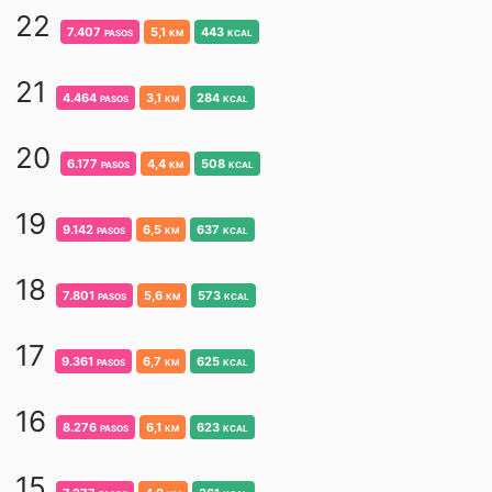
22
7.407
pasos
5,1
km
443
kcal
21
4.464
pasos
3,1
km
284
kcal
20
6.177
pasos
4,4
km
508
kcal
19
9.142
pasos
6,5
km
637
kcal
18
7.801
pasos
5,6
km
573
kcal
17
9.361
pasos
6,7
km
625
kcal
16
8.276
pasos
6,1
km
623
kcal
15