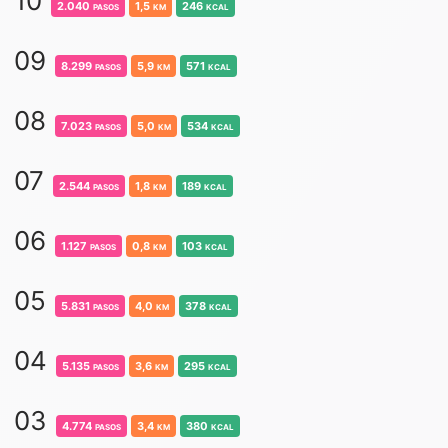
10
2.040
pasos
1,5
km
246
kcal
09
8.299
pasos
5,9
km
571
kcal
08
7.023
pasos
5,0
km
534
kcal
07
2.544
pasos
1,8
km
189
kcal
06
1.127
pasos
0,8
km
103
kcal
05
5.831
pasos
4,0
km
378
kcal
04
5.135
pasos
3,6
km
295
kcal
03
4.774
pasos
3,4
km
380
kcal