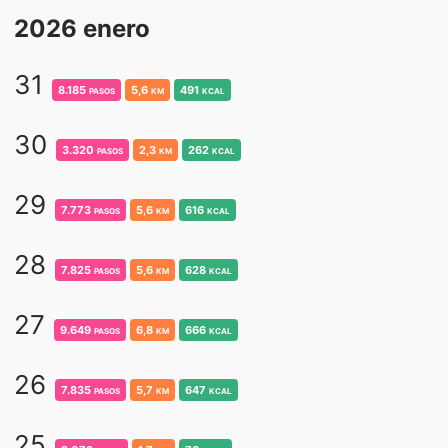
2026 enero
31
8.185
pasos
5,6
km
491
kcal
30
3.320
pasos
2,3
km
262
kcal
29
7.773
pasos
5,6
km
616
kcal
28
7.825
pasos
5,6
km
628
kcal
27
9.649
pasos
6,8
km
666
kcal
26
7.835
pasos
5,7
km
647
kcal
25