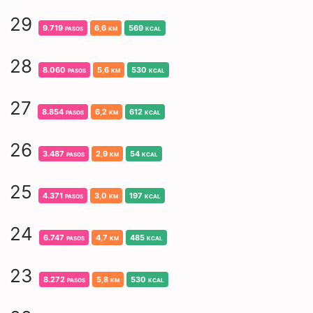
29
9.719
pasos
6,6
km
569
kcal
28
8.060
pasos
5,6
km
530
kcal
27
8.854
pasos
6,2
km
612
kcal
26
3.487
pasos
2,9
km
54
kcal
25
4.371
pasos
3,0
km
197
kcal
24
6.747
pasos
4,7
km
485
kcal
23
8.272
pasos
5,8
km
530
kcal