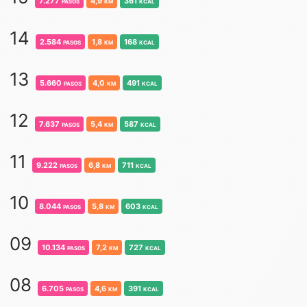
7.277
pasos
4,9
km
361
kcal
14
2.584
pasos
1,8
km
168
kcal
13
5.660
pasos
4,0
km
491
kcal
12
7.637
pasos
5,4
km
587
kcal
11
9.222
pasos
6,8
km
711
kcal
10
8.044
pasos
5,8
km
603
kcal
09
10.134
pasos
7,2
km
727
kcal
08
6.705
pasos
4,6
km
391
kcal