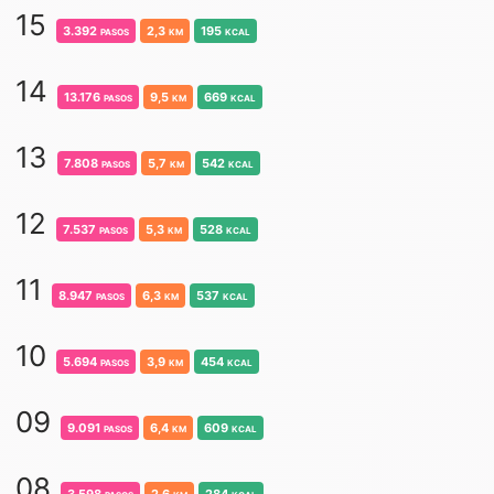
15
3.392
pasos
2,3
km
195
kcal
14
13.176
pasos
9,5
km
669
kcal
13
7.808
pasos
5,7
km
542
kcal
12
7.537
pasos
5,3
km
528
kcal
11
8.947
pasos
6,3
km
537
kcal
10
5.694
pasos
3,9
km
454
kcal
09
9.091
pasos
6,4
km
609
kcal
08