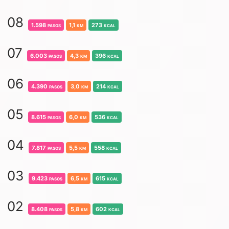
08
1.598
pasos
1,1
km
273
kcal
07
6.003
pasos
4,3
km
396
kcal
06
4.390
pasos
3,0
km
214
kcal
05
8.615
pasos
6,0
km
536
kcal
04
7.817
pasos
5,5
km
558
kcal
03
9.423
pasos
6,5
km
615
kcal
02
8.408
pasos
5,8
km
602
kcal