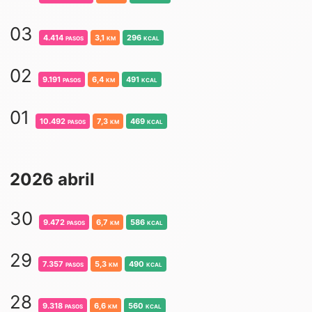
03
4.414
pasos
3,1
km
296
kcal
02
9.191
pasos
6,4
km
491
kcal
01
10.492
pasos
7,3
km
469
kcal
2026 abril
30
9.472
pasos
6,7
km
586
kcal
29
7.357
pasos
5,3
km
490
kcal
28
9.318
pasos
6,6
km
560
kcal