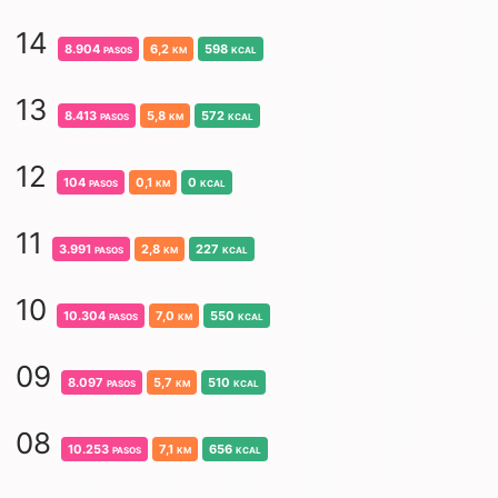
14
8.904
pasos
6,2
km
598
kcal
13
8.413
pasos
5,8
km
572
kcal
12
104
pasos
0,1
km
0
kcal
11
3.991
pasos
2,8
km
227
kcal
10
10.304
pasos
7,0
km
550
kcal
09
8.097
pasos
5,7
km
510
kcal
08
10.253
pasos
7,1
km
656
kcal